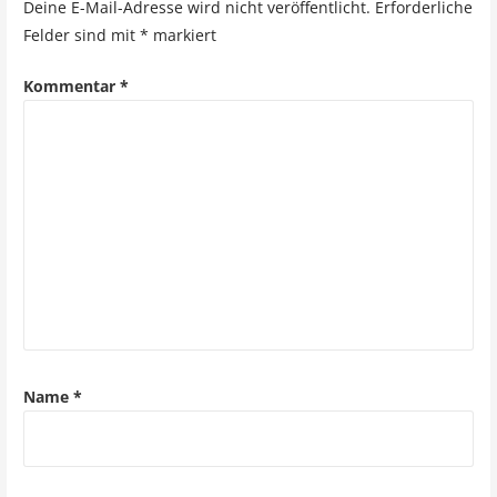
r
Deine E-Mail-Adresse wird nicht veröffentlicht.
Erforderliche
Felder sind mit
*
markiert
a
g
Kommentar
*
s
n
a
v
i
g
a
Name
*
t
i
o