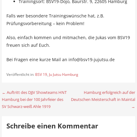
Trainingsort: BSV19-Dojo, Baurstr. 9, 22605 Hamburg
Falls wer besondere Trainingswünsche hat, z.B.
Prüfungsvorbereitung – kein Problem!
Also, einfach kommen und mitmachen, die Jukas vom BSV19
freuen sich auf Euch.
Bei Fragen eine kurze Mail an info@bsv19-jujutsu.de
Veröffentlicht in:
BSV 19
,
Ju Jutsu Hamburg
← Auftritt des DJJV Showteams HNT
Hamburg erfolgreich auf der
B
Hamburg bei der 100 Jahrfeier des
Deutschen Meisterschaft in Maintal
e
SV Schwarz-weiß Ahle 1919
→
i
Schreibe einen Kommentar
t