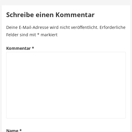
e
i
Schreibe einen Kommentar
t
Deine E-Mail-Adresse wird nicht veröffentlicht.
Erforderliche
r
Felder sind mit
*
markiert
a
Kommentar
*
g
s
n
a
v
i
g
a
Name
*