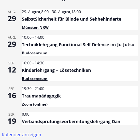
29. August,8:00
-
30. August,18:00
AUG.
29
SelbstSicherheit für Blinde und Sehbehinderte
Münster, NRW
10:00
-
14:00
AUG.
29
Techniklehrgang Functional Self Defence im Ju-Jutsu
Budocentrum
10:00
-
14:30
SEP.
12
Kinderlehrgang – Lösetechniken
Budocentrum
19:30
-
21:00
SEP.
16
Traumapädagogik
Zoom (online)
0:00
SEP.
19
Verbandsprüfungsvorbereitungslehrgang Dan
Kalender anzeigen