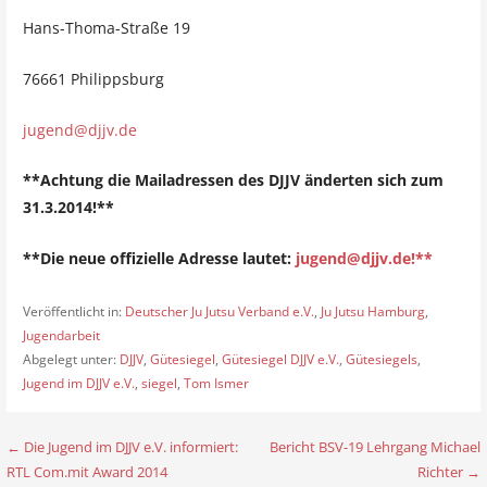
Hans-Thoma-Straße 19
76661 Philippsburg
jugend@djjv.de
**Achtung die Mailadressen des DJJV änderten sich zum
31.3.2014!**
**Die neue offizielle Adresse lautet:
jugend@djjv.de!**
Veröffentlicht in:
Deutscher Ju Jutsu Verband e.V.
,
Ju Jutsu Hamburg
,
Jugendarbeit
Abgelegt unter:
DJJV
,
Gütesiegel
,
Gütesiegel DJJV e.V.
,
Gütesiegels
,
Jugend im DJJV e.V.
,
siegel
,
Tom Ismer
← Die Jugend im DJJV e.V. informiert:
Bericht BSV-19 Lehrgang Michael
B
RTL Com.mit Award 2014
Richter →