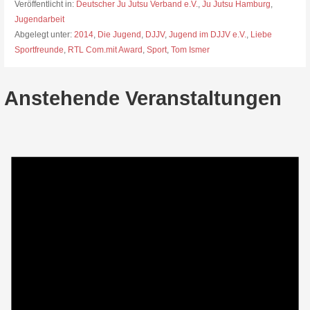
Veröffentlicht in:
Deutscher Ju Jutsu Verband e.V.
,
Ju Jutsu Hamburg
,
Jugendarbeit
Abgelegt unter:
2014
,
Die Jugend
,
DJJV
,
Jugend im DJJV e.V.
,
Liebe
Sportfreunde
,
RTL Com.mit Award
,
Sport
,
Tom Ismer
Anstehende Veranstaltungen