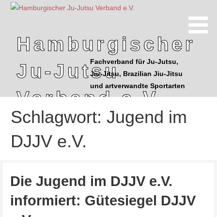
Z
u
m
Hamburgischer
I
n
Fachverband für Ju-Jutsu,
Ju-Jutsu
h
Jiu-Jitsu, Brazilian Jiu-Jitsu
a
und artverwandte Sportarten
l
Verband e.V.
t
Schlagwort: Jugend im
s
p
DJJV e.V.
r
i
n
g
Die Jugend im DJJV e.V.
e
informiert: Gütesiegel DJJV
n