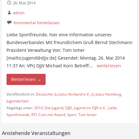
26. Mai 2014
admin
Kommentar hinterlassen
Liebe Sportfreunde, hier eine Information unseres
Bundesverbandes Mit freundlichem Gruß Bernd Stechmann
Präsident Verwaltung Von: Tom Ismer
[mailto:jugend@djjv.de] Gesendet: Montag, 26. Mai 2014
11:37 An: VPrJ DJJV Michael Korn Betreff:…
weiterlesen
Weiterlesen →
Veröffentlicht in:
Deutscher Ju Jutsu Verband e.V.
,
Ju Jutsu Hamburg
,
Jugendarbeit
Abgelegt unter:
2014
,
Die Jugend
,
DJJV
,
Jugend im DJJV e.V.
,
Liebe
Sportfreunde
,
RTL Com.mit Award
,
Sport
,
Tom Ismer
Anstehende Veranstaltungen