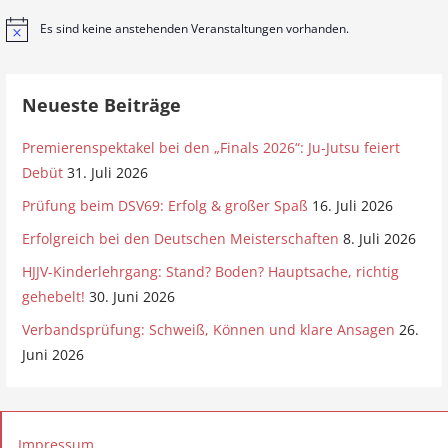
Es sind keine anstehenden Veranstaltungen vorhanden.
H
i
n
w
e
Neueste Beiträge
i
s
Premierenspektakel bei den „Finals 2026“: Ju-Jutsu feiert
Debüt
31. Juli 2026
Prüfung beim DSV69: Erfolg & großer Spaß
16. Juli 2026
Erfolgreich bei den Deutschen Meisterschaften
8. Juli 2026
HJJV-Kinderlehrgang: Stand? Boden? Hauptsache, richtig
gehebelt!
30. Juni 2026
Verbandsprüfung: Schweiß, Können und klare Ansagen
26.
Juni 2026
Impressum