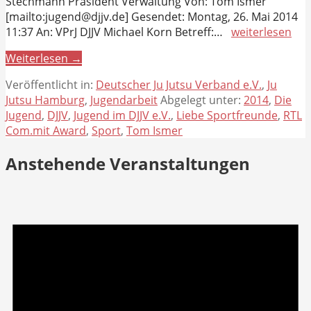
Stechmann Präsident Verwaltung Von: Tom Ismer
[mailto:jugend@djjv.de] Gesendet: Montag, 26. Mai 2014
11:37 An: VPrJ DJJV Michael Korn Betreff:…
weiterlesen
Weiterlesen →
Veröffentlicht in:
Deutscher Ju Jutsu Verband e.V.
,
Ju
Jutsu Hamburg
,
Jugendarbeit
Abgelegt unter:
2014
,
Die
Jugend
,
DJJV
,
Jugend im DJJV e.V.
,
Liebe Sportfreunde
,
RTL
Com.mit Award
,
Sport
,
Tom Ismer
Anstehende Veranstaltungen