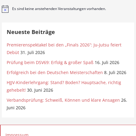
Es sind keine anstehenden Veranstaltungen vorhanden.
H
i
n
w
e
Neueste Beiträge
i
s
Premierenspektakel bei den „Finals 2026“: Ju-Jutsu feiert
Debüt
31. Juli 2026
Prüfung beim DSV69: Erfolg & großer Spaß
16. Juli 2026
Erfolgreich bei den Deutschen Meisterschaften
8. Juli 2026
HJJV-Kinderlehrgang: Stand? Boden? Hauptsache, richtig
gehebelt!
30. Juni 2026
Verbandsprüfung: Schweiß, Können und klare Ansagen
26.
Juni 2026
Impressum