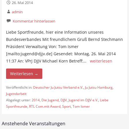
26. Mai 2014
admin
Kommentar hinterlassen
Liebe Sportfreunde, hier eine Information unseres
Bundesverbandes Mit freundlichem Gruß Bernd Stechmann
Präsident Verwaltung Von: Tom Ismer
[mailto:jugend@djjv.de] Gesendet: Montag, 26. Mai 2014
11:37 An: VPrJ DJJV Michael Korn Betreff:…
weiterlesen
Weiterlesen →
Veröffentlicht in:
Deutscher Ju Jutsu Verband e.V.
,
Ju Jutsu Hamburg
,
Jugendarbeit
Abgelegt unter:
2014
,
Die Jugend
,
DJJV
,
Jugend im DJJV e.V.
,
Liebe
Sportfreunde
,
RTL Com.mit Award
,
Sport
,
Tom Ismer
Anstehende Veranstaltungen