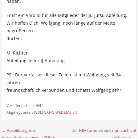
haben.
Er ist ein Vorbild für alle Mitglieder der Ju-Jutsu Abteilung.
Wir hoffen Dich, Wolfgang, noch lange auf der Matte
begrüßen zu
dürfen.
M. Richter
Abteilungsleiter JJ-Abteilung
PS.: Der Verfasser dieser Zeilen ist mit Wolfgang seit 34
Jahren
freundschaftlich verbunden und schätzt Wolfgang sehr.
Veröffentlicht in:
HNT
Abgelegt unter:
WOLFGANG WEDEMEIER
← Ausbildung zum
Der HJJV tummelt sich nun auch auf
B
Integrationstrainer/-in ZI:EL+
Instagram →