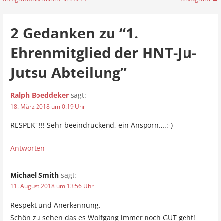
e
i
2 Gedanken zu
“1.
t
Ehrenmitglied der HNT-Ju-
r
Jutsu Abteilung”
a
Ralph Boeddeker
sagt:
g
18. März 2018 um 0:19 Uhr
s
RESPEKT!!! Sehr beeindruckend, ein Ansporn….:-)
n
Antworten
a
v
Michael Smith
sagt:
i
11. August 2018 um 13:56 Uhr
g
Respekt und Anerkennung.
Schön zu sehen das es Wolfgang immer noch GUT geht!