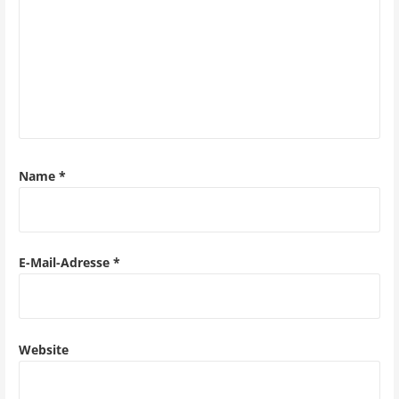
n
a
v
i
g
a
Name
*
t
i
o
E-Mail-Adresse
*
n
Website