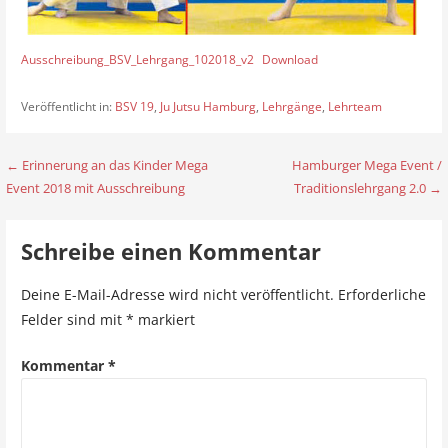
Ausschreibung_BSV_Lehrgang_102018_v2
Download
Veröffentlicht in:
BSV 19
,
Ju Jutsu Hamburg
,
Lehrgänge
,
Lehrteam
← Erinnerung an das Kinder Mega
Hamburger Mega Event /
B
Event 2018 mit Ausschreibung
Traditionslehrgang 2.0 →
e
i
Schreibe einen Kommentar
t
Deine E-Mail-Adresse wird nicht veröffentlicht.
Erforderliche
r
Felder sind mit
*
markiert
a
Kommentar
*
g
s