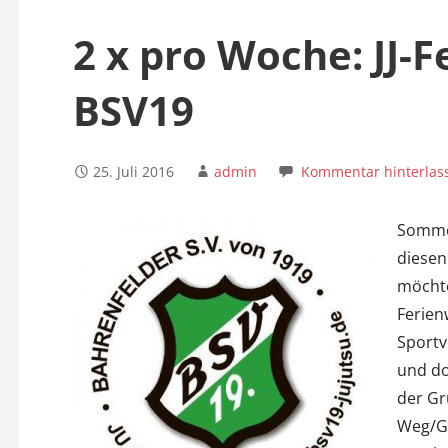
n
2 x pro Woche: JJ-
BSV19
25. Juli 2016
admin
Kommentar hinterlas
Sommer
diesen
möchte
Ferien
Sportv
und do
der Gr
Weg/Gr