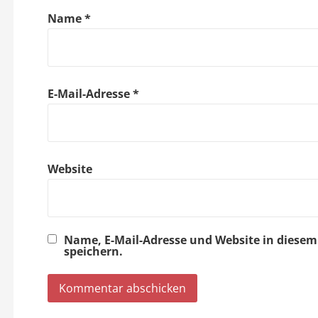
g
Name
*
a
t
E-Mail-Adresse
*
i
o
Website
n
Name, E-Mail-Adresse und Website in dies
speichern.