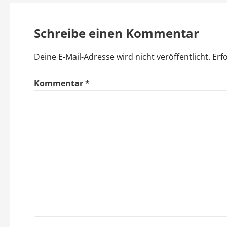
i
Schreibe einen Kommentar
t
Deine E-Mail-Adresse wird nicht veröffentlicht.
Erf
r
a
Kommentar
*
g
s
n
a
v
i