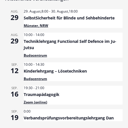
29. August,8:00
-
30. August,18:00
AUG.
29
SelbstSicherheit für Blinde und Sehbehinderte
Münster, NRW
10:00
-
14:00
AUG.
29
Techniklehrgang Functional Self Defence im Ju-
Jutsu
Budocentrum
10:00
-
14:30
SEP.
12
Kinderlehrgang – Lösetechniken
Budocentrum
19:30
-
21:00
SEP.
16
Traumapädagogik
Zoom (online)
0:00
SEP.
19
Verbandsprüfungsvorbereitungslehrgang Dan