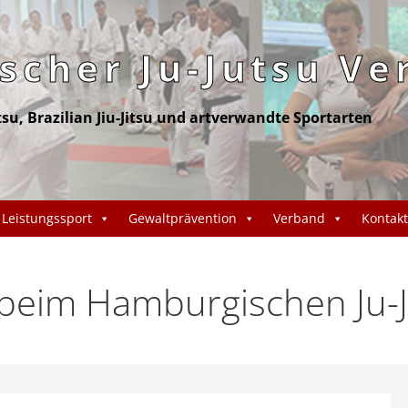
cher Ju-Jutsu Ve
itsu, Brazilian Jiu-Jitsu und artverwandte Sportarten
Leistungssport
Gewaltprävention
Verband
Kontakt
eim Hamburgischen Ju-J