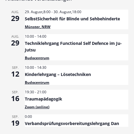
29. August,8:00
-
30. August,18:00
AUG.
29
SelbstSicherheit für Blinde und Sehbehinderte
Münster, NRW
10:00
-
14:00
AUG.
29
Techniklehrgang Functional Self Defence im Ju-
Jutsu
Budocentrum
10:00
-
14:30
SEP.
12
Kinderlehrgang – Lösetechniken
Budocentrum
19:30
-
21:00
SEP.
16
Traumapädagogik
Zoom (online)
0:00
SEP.
19
Verbandsprüfungsvorbereitungslehrgang Dan