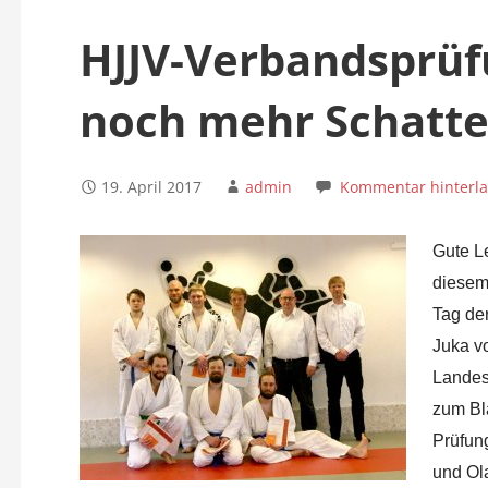
n
HJJV-Verbandsprüfu
noch mehr Schatt
19. April 2017
admin
Kommentar hinterl
Gute L
diesem
Tag de
Juka v
Landes
zum Bla
Prüfun
und Ol