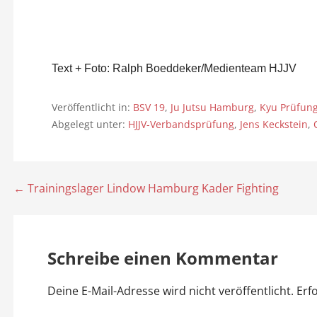
Text + Foto: Ralph Boeddeker/Medienteam HJJV
Veröffentlicht in:
BSV 19
,
Ju Jutsu Hamburg
,
Kyu Prüfung
Abgelegt unter:
HJJV-Verbandsprüfung
,
Jens Keckstein
,
← Trainingslager Lindow Hamburg Kader Fighting
B
e
i
Schreibe einen Kommentar
t
Deine E-Mail-Adresse wird nicht veröffentlicht.
Erf