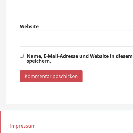
i
o
Website
n
Name, E-Mail-Adresse und Website in dies
speichern.
Impressum