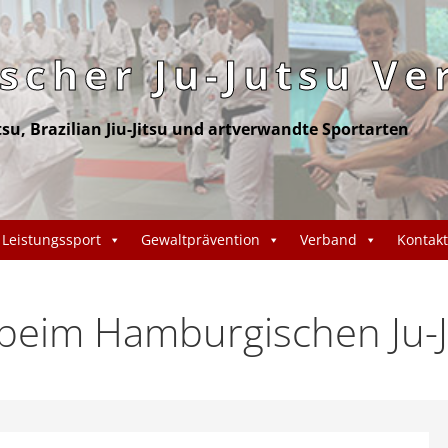
cher Ju-Jutsu Ve
itsu, Brazilian Jiu-Jitsu und artverwandte Sportarten
Leistungssport
Gewaltprävention
Verband
Kontakt
eim Hamburgischen Ju-J