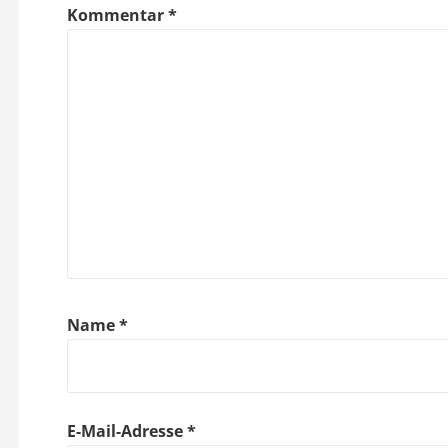
r
Kommentar
*
a
g
s
n
a
v
i
Name
*
g
a
E-Mail-Adresse
*
t