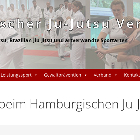
cher Ju-Jutsu Ve
itsu, Brazilian Jiu-Jitsu und artverwandte Sportarten
Leistungssport
Gewaltprävention
Verband
Kontakt
eim Hamburgischen Ju-J