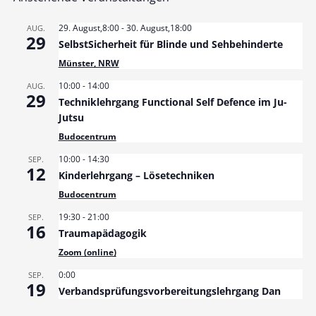
29. August,8:00
-
30. August,18:00
AUG.
29
SelbstSicherheit für Blinde und Sehbehinderte
Münster, NRW
10:00
-
14:00
AUG.
29
Techniklehrgang Functional Self Defence im Ju-
Jutsu
Budocentrum
10:00
-
14:30
SEP.
12
Kinderlehrgang – Lösetechniken
Budocentrum
19:30
-
21:00
SEP.
16
Traumapädagogik
Zoom (online)
0:00
SEP.
19
Verbandsprüfungsvorbereitungslehrgang Dan