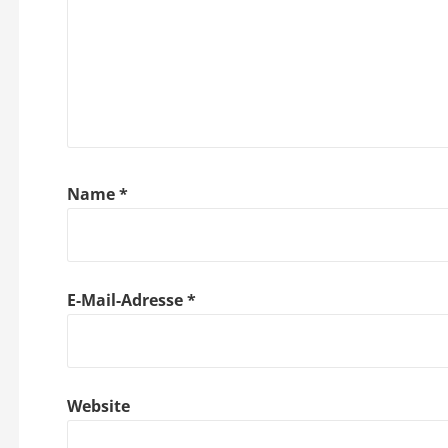
n
a
v
i
g
Name
*
a
t
E-Mail-Adresse
*
i
o
Website
n