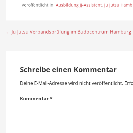
Veröffentlicht in:
Ausbildung JJ-Assistent
,
Ju Jutsu Hamb
← Ju-Jutsu Verbandsprüfung im Budocentrum Hamburg
B
e
i
Schreibe einen Kommentar
t
Deine E-Mail-Adresse wird nicht veröffentlicht.
Erf
r
a
Kommentar
*
g
s