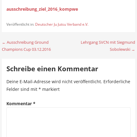
ausschreibung_ziel_2016_kompwe
Veröffentlicht in:
Deutscher Ju Jutsu Verband e.V.
← Ausschreibung Ground
Lehrgang SVCN mit Siegmund
B
Champions Cup 03.12.2016
Sobolewski →
e
i
Schreibe einen Kommentar
t
Deine E-Mail-Adresse wird nicht veröffentlicht.
Erforderliche
r
Felder sind mit
*
markiert
a
Kommentar
*
g
s
n