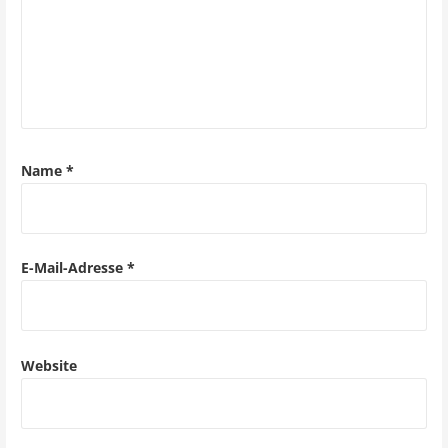
a
v
i
g
a
Name
*
t
i
o
E-Mail-Adresse
*
n
Website