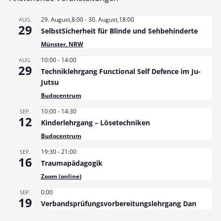
29. August,8:00
-
30. August,18:00
AUG.
29
SelbstSicherheit für Blinde und Sehbehinderte
Münster, NRW
10:00
-
14:00
AUG.
29
Techniklehrgang Functional Self Defence im Ju-
Jutsu
Budocentrum
10:00
-
14:30
SEP.
12
Kinderlehrgang – Lösetechniken
Budocentrum
19:30
-
21:00
SEP.
16
Traumapädagogik
Zoom (online)
0:00
SEP.
19
Verbandsprüfungsvorbereitungslehrgang Dan