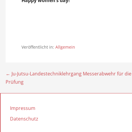
Happy women’s day!
Veröffentlicht in:
Allgemein
← Ju-Jutsu-Landestechniklehrgang Messerabwehr für die
B
Prüfung
e
i
Impressum
t
Datenschutz
r