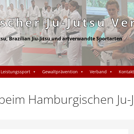
cher Ju-Jutsu Ve
itsu, Brazilian Jiu-Jitsu und artverwandte Sportarten
Leistungssport
Gewaltprävention
Verband
Kontakt
eim Hamburgischen Ju-J