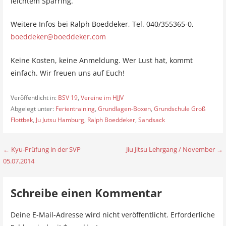
leichtem Sparring.
Weitere Infos bei Ralph Boeddeker, Tel. 040/355365-0,
boeddeker@boeddeker.com
Keine Kosten, keine Anmeldung. Wer Lust hat, kommt
einfach. Wir freuen uns auf Euch!
Veröffentlicht in:
BSV 19
,
Vereine im HJJV
Abgelegt unter:
Ferientraining
,
Grundlagen-Boxen
,
Grundschule Groß
Flottbek
,
Ju Jutsu Hamburg
,
Ralph Boeddeker
,
Sandsack
← Kyu-Prüfung in der SVP
Jiu Jitsu Lehrgang / November →
B
05.07.2014
e
i
Schreibe einen Kommentar
t
Deine E-Mail-Adresse wird nicht veröffentlicht.
Erforderliche