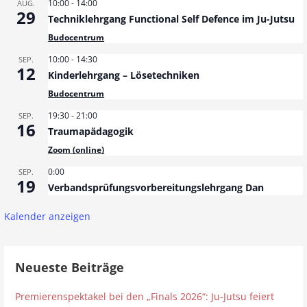
10:00
-
14:00
AUG.
29
Techniklehrgang Functional Self Defence im Ju-Jutsu
Budocentrum
10:00
-
14:30
SEP.
12
Kinderlehrgang – Lösetechniken
Budocentrum
19:30
-
21:00
SEP.
16
Traumapädagogik
Zoom (online)
0:00
SEP.
19
Verbandsprüfungsvorbereitungslehrgang Dan
Kalender anzeigen
Neueste Beiträge
Premierenspektakel bei den „Finals 2026“: Ju-Jutsu feiert