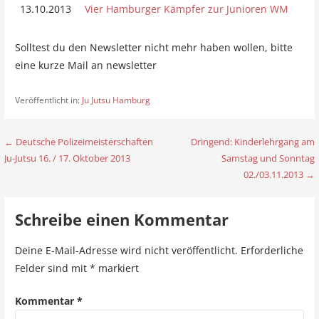
13.10.2013
Vier Hamburger Kämpfer zur Junioren WM
Solltest du den Newsletter nicht mehr haben wollen, bitte
eine kurze Mail an newsletter
Veröffentlicht in:
Ju Jutsu Hamburg
← Deutsche Polizeimeisterschaften
Dringend: Kinderlehrgang am
B
Ju-Jutsu 16. / 17. Oktober 2013
Samstag und Sonntag
e
02./03.11.2013 →
i
Schreibe einen Kommentar
t
r
Deine E-Mail-Adresse wird nicht veröffentlicht.
Erforderliche
Felder sind mit
*
markiert
a
g
Kommentar
*