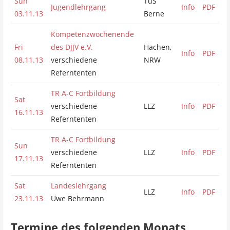
Sun
TuS
Jugendlehrgang
Info
PDF
03.11.13
Berne
Kompetenzwochenende
Fri
des DJJV e.V.
Hachen,
Info
PDF
08.11.13
verschiedene
NRW
Referntenten
TR A-C Fortbildung
Sat
verschiedene
LLZ
Info
PDF
16.11.13
Referntenten
TR A-C Fortbildung
Sun
verschiedene
LLZ
Info
PDF
17.11.13
Referntenten
Sat
Landeslehrgang
LLZ
Info
PDF
23.11.13
Uwe Behrmann
Termine des folgenden Monats