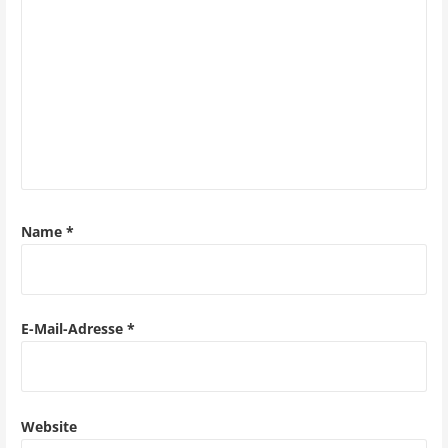
s
n
a
v
i
g
a
Name
*
t
i
o
E-Mail-Adresse
*
n
Website