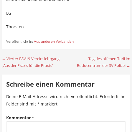
LG
Thorsten
Veröffentlicht in:
Aus anderen Verbänden
← Vierter BSV19-Vereinslehrgang
Tag des offenen Torii im
B
„Aus der Praxis für die Praxis“
Budocentrum der SV Polizei →
e
i
Schreibe einen Kommentar
t
Deine E-Mail-Adresse wird nicht veröffentlicht.
Erforderliche
r
Felder sind mit
*
markiert
a
Kommentar
*
g