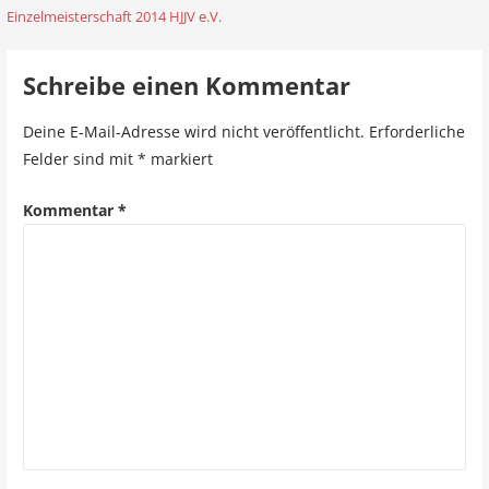
B
Einzelmeisterschaft 2014 HJJV e.V.
e
i
Schreibe einen Kommentar
t
Deine E-Mail-Adresse wird nicht veröffentlicht.
Erforderliche
r
Felder sind mit
*
markiert
a
Kommentar
*
g
s
n
a
v
i
g