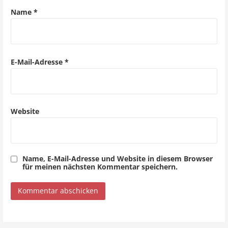
a
Name
*
t
i
o
E-Mail-Adresse
*
n
Website
Name, E-Mail-Adresse und Website in diesem Browser
für meinen nächsten Kommentar speichern.