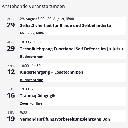
Anstehende Veranstaltungen
29. August,8:00
-
30. August,18:00
AUG.
29
SelbstSicherheit für Blinde und Sehbehinderte
Münster, NRW
10:00
-
14:00
AUG.
29
Techniklehrgang Functional Self Defence im Ju-Jutsu
Budocentrum
10:00
-
14:30
SEP.
12
Kinderlehrgang – Lösetechniken
Budocentrum
19:30
-
21:00
SEP.
16
Traumapädagogik
Zoom (online)
0:00
SEP.
19
Verbandsprüfungsvorbereitungslehrgang Dan