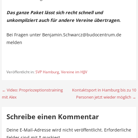
Das ganze Paket lässt sich recht schnell und
unkompliziert auch für andere Vereine übertragen.
Bei Fragen unter Benjamin.Schwarcz@budocentrum.de
melden
Veröffentlicht in:
SVP Hamburg
,
Vereine im HJJV
← Video: Propriozeptionstraining
Kontaktsport in Hamburg bis zu 10
B
mit Alex
Personen jetzt wieder möglich →
e
i
Schreibe einen Kommentar
t
Deine E-Mail-Adresse wird nicht veröffentlicht.
Erforderliche
r
Felder sind mit
*
markiert