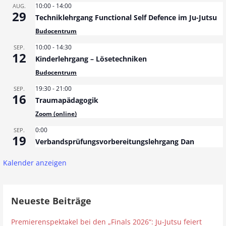
r
10:00
-
14:00
AUG.
29
Techniklehrgang Functional Self Defence im Ju-Jutsu
a
Budocentrum
g
10:00
-
14:30
SEP.
12
Kinderlehrgang – Lösetechniken
N
Budocentrum
a
19:30
-
21:00
SEP.
16
Traumapädagogik
v
Zoom (online)
i
0:00
SEP.
19
g
Verbandsprüfungsvorbereitungslehrgang Dan
a
Kalender anzeigen
t
Neueste Beiträge
i
Premierenspektakel bei den „Finals 2026“: Ju-Jutsu feiert