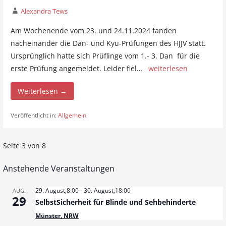
Alexandra Tews
Am Wochenende vom 23. und 24.11.2024 fanden
nacheinander die Dan- und Kyu-Prüfungen des HJJV statt.
Ursprünglich hatte sich Prüflinge vom 1.- 3. Dan für die
erste Prüfung angemeldet. Leider fiel…
weiterlesen
Weiterlesen →
Veröffentlicht in:
Allgemein
Seite 3 von 8
B
e
Anstehende Veranstaltungen
i
29. August,8:00
-
30. August,18:00
AUG.
29
SelbstSicherheit für Blinde und Sehbehinderte
t
Münster, NRW