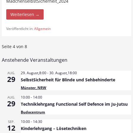
MädchenselbstSicherheit_2024
Weiterlesen →
Veröffentlicht in:
Allgemein
Seite 4 von 8
B
e
Anstehende Veranstaltungen
i
29. August,8:00
-
30. August,18:00
AUG.
29
SelbstSicherheit für Blinde und Sehbehinderte
t
Münster, NRW
r
10:00
-
14:00
AUG.
29
Techniklehrgang Functional Self Defence im Ju-Jutsu
a
Budocentrum
g
10:00
-
14:30
SEP.
12
Kinderlehrgang – Lösetechniken
N