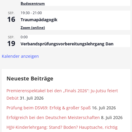
Budocentrum
a
19:30
-
21:00
SEP.
16
Traumapädagogik
v
Zoom (online)
i
0:00
SEP.
19
g
Verbandsprüfungsvorbereitungslehrgang Dan
a
Kalender anzeigen
t
Neueste Beiträge
i
Premierenspektakel bei den „Finals 2026“: Ju-Jutsu feiert
o
Debüt
31. Juli 2026
n
Prüfung beim DSV69: Erfolg & großer Spaß
16. Juli 2026
Erfolgreich bei den Deutschen Meisterschaften
8. Juli 2026
HJJV-Kinderlehrgang: Stand? Boden? Hauptsache, richtig