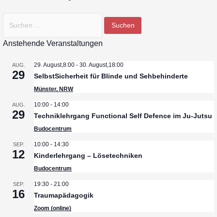
S
u
c
Anstehende Veranstaltungen
h
29. August,8:00
-
30. August,18:00
AUG.
e
29
SelbstSicherheit für Blinde und Sehbehinderte
n
Münster, NRW
n
a
10:00
-
14:00
AUG.
29
c
Techniklehrgang Functional Self Defence im Ju-Jutsu
h
Budocentrum
:
10:00
-
14:30
SEP.
12
Kinderlehrgang – Lösetechniken
Budocentrum
19:30
-
21:00
SEP.
16
Traumapädagogik
Zoom (online)