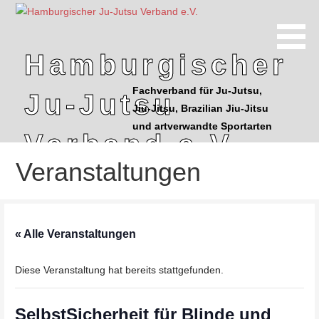
Z
u
m
Hamburgischer
I
n
Fachverband für Ju-Jutsu,
Ju-Jutsu
h
Jiu-Jitsu, Brazilian Jiu-Jitsu
a
und artverwandte Sportarten
l
Verband e.V.
t
Veranstaltungen
s
p
r
i
« Alle Veranstaltungen
n
g
Diese Veranstaltung hat bereits stattgefunden.
e
n
SelbstSicherheit für Blinde und