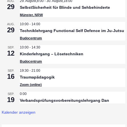
29. August,8:00
-
30. August,18:00
AUG.
29
SelbstSicherheit für Blinde und Sehbehinderte
Münster, NRW
10:00
-
14:00
AUG.
29
Techniklehrgang Functional Self Defence im Ju-Jutsu
Budocentrum
10:00
-
14:30
SEP.
12
Kinderlehrgang – Lösetechniken
Budocentrum
19:30
-
21:00
SEP.
16
Traumapädagogik
Zoom (online)
0:00
SEP.
19
Verbandsprüfungsvorbereitungslehrgang Dan
Kalender anzeigen