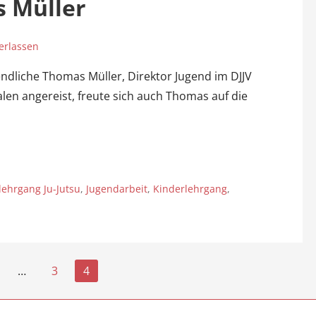
 Müller
erlassen
ndliche Thomas Müller, Direktor Jugend im DJJV
en angereist, freute sich auch Thomas auf die
lehrgang Ju-Jutsu
,
Jugendarbeit
,
Kinderlehrgang
,
…
3
4