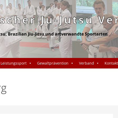
cher Ju-Jutsu Ve
itsu, Brazilian Jiu-Jitsu und artverwandte Sportarten
Leistungssport
Gewaltprävention
Verband
Kontakt
rg