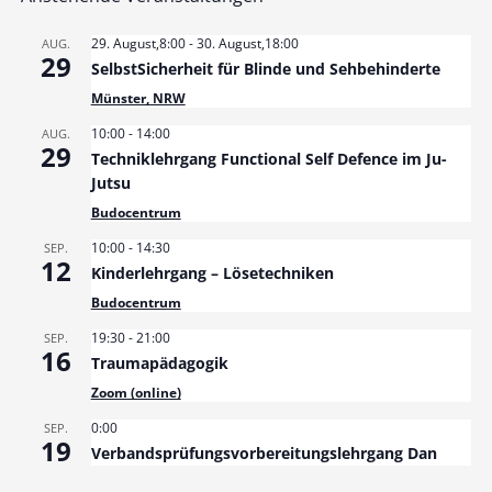
29. August,8:00
-
30. August,18:00
AUG.
29
SelbstSicherheit für Blinde und Sehbehinderte
Münster, NRW
10:00
-
14:00
AUG.
29
Techniklehrgang Functional Self Defence im Ju-
Jutsu
Budocentrum
10:00
-
14:30
SEP.
12
Kinderlehrgang – Lösetechniken
Budocentrum
19:30
-
21:00
SEP.
16
Traumapädagogik
Zoom (online)
0:00
SEP.
19
Verbandsprüfungsvorbereitungslehrgang Dan