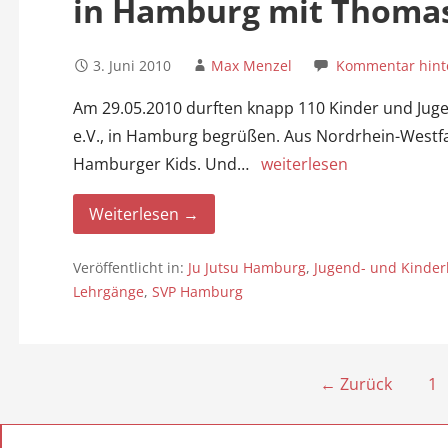
in Hamburg mit Thomas
3. Juni 2010
Max Menzel
Kommentar hint
Am 29.05.2010 durften knapp 110 Kinder und Juge
e.V., in Hamburg begrüßen. Aus Nordrhein-Westfal
Hamburger Kids. Und…
weiterlesen
Weiterlesen →
Veröffentlicht in:
Ju Jutsu Hamburg
,
Jugend- und Kinder
Lehrgänge
,
SVP Hamburg
B
← Zurück
1
e