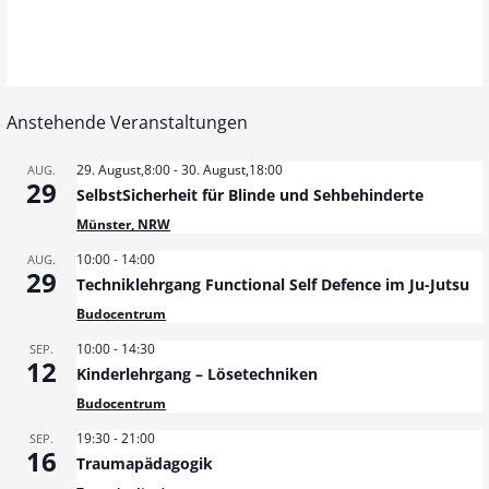
l
e
n
.
Anstehende Veranstaltungen
29. August,8:00
-
30. August,18:00
AUG.
29
SelbstSicherheit für Blinde und Sehbehinderte
Münster, NRW
10:00
-
14:00
AUG.
29
Techniklehrgang Functional Self Defence im Ju-Jutsu
Budocentrum
10:00
-
14:30
SEP.
12
Kinderlehrgang – Lösetechniken
Budocentrum
19:30
-
21:00
SEP.
16
Traumapädagogik