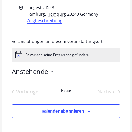
A
Loogestraße 3,
d
Hamburg
,
Hamburg
20249
Germany
r
Wegbeschreibung
e
s
s
Veranstaltungen an diesem veranstaltungsort
e
Es wurden keine Ergebnisse gefunden.
H
i
n
Anstehende
w
e
D
i
s
a
Veranstaltungen
Heute
Verans
Vorherige
Nächste
t
u
m
Kalender abonnieren
w
ä
h