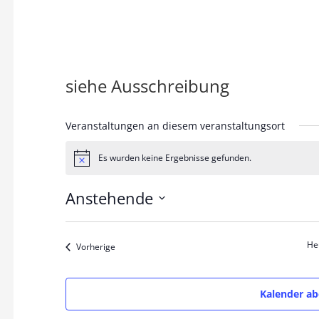
n
siehe Ausschreibung
Veranstaltungen an diesem veranstaltungsort
Es wurden keine Ergebnisse gefunden.
H
i
n
Anstehende
w
e
D
i
s
a
He
Veranstaltungen
Vorherige
t
u
Kalender a
m
w