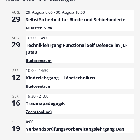
29. August,8:00
-
30. August,18:00
AUG.
29
SelbstSicherheit für Blinde und Sehbehinderte
Münster, NRW
10:00
-
14:00
AUG.
29
Techniklehrgang Functional Self Defence im Ju-
Jutsu
Budocentrum
10:00
-
14:30
SEP.
12
Kinderlehrgang – Lösetechniken
Budocentrum
19:30
-
21:00
SEP.
16
Traumapädagogik
gen
Zoom (online)
0:00
SEP.
19
Verbandsprüfungsvorbereitungslehrgang Dan