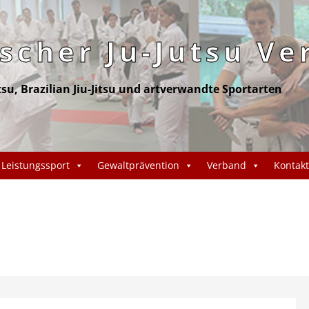
cher Ju-Jutsu Ve
itsu, Brazilian Jiu-Jitsu und artverwandte Sportarten
Leistungssport
Gewaltprävention
Verband
Kontakt