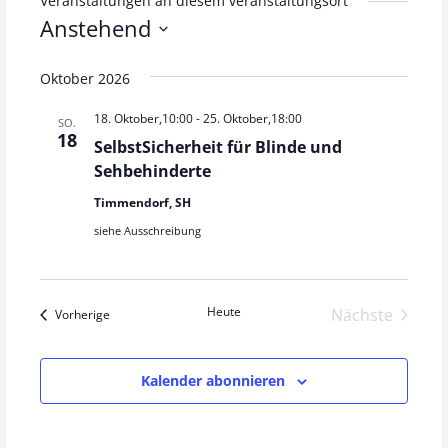
Veranstaltungen an diesem veranstaltungsort
Anstehend
D
Oktober 2026
a
t
18. Oktober,10:00
-
25. Oktober,18:00
SO.
u
18
SelbstSicherheit für Blinde und
m
Sehbehinderte
w
Timmendorf, SH
ä
h
siehe Ausschreibung
l
e
n
Heute
Verans
Nächste
Veranstaltungen
Vorherige
.
Kalender abonnieren