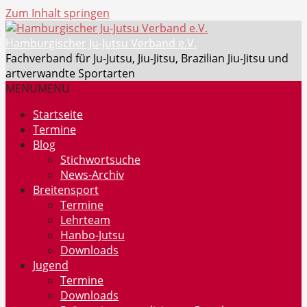
Zum Inhalt springen
Hamburgischer Ju-Jutsu Verband e.V.
Fachverband für Ju-Jutsu, Jiu-Jitsu, Brazilian Jiu-Jitsu und
artverwandte Sportarten
MENU
MENU
Startseite
Termine
Blog
Stichwortsuche
News-Archiv
Breitensport
Termine
Lehrteam
Hanbo-Jutsu
Downloads
Jugend
Termine
Downloads