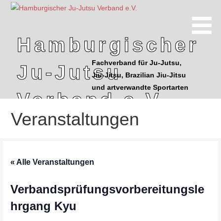
Z
u
m
Hamburgischer
I
n
Fachverband für Ju-Jutsu,
Ju-Jutsu
h
Jiu-Jitsu, Brazilian Jiu-Jitsu
a
und artverwandte Sportarten
l
Verband e.V.
t
Veranstaltungen
s
p
r
i
« Alle Veranstaltungen
n
g
Verbandsprüfungsvorbereitungsle
e
n
hrgang Kyu