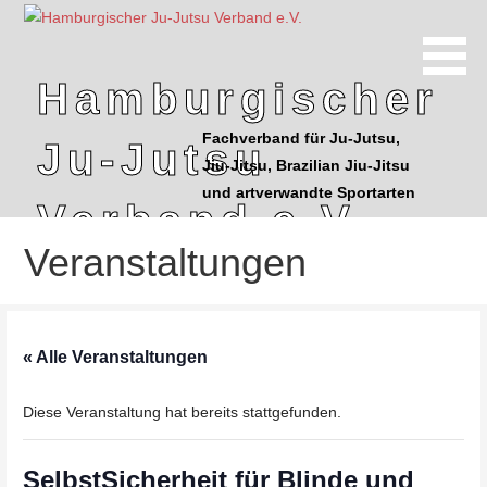
Z
u
m
Hamburgischer
I
n
Fachverband für Ju-Jutsu,
Ju-Jutsu
h
Jiu-Jitsu, Brazilian Jiu-Jitsu
a
und artverwandte Sportarten
l
Verband e.V.
t
Veranstaltungen
s
p
r
i
« Alle Veranstaltungen
n
g
Diese Veranstaltung hat bereits stattgefunden.
e
n
SelbstSicherheit für Blinde und