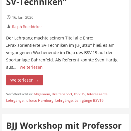
SV-Techniken“
16. Juni 2026
Ralph Boeddeker
Der Lehrgang machte seinem Titel alle Ehre:
„Praxisorientierte SV-Techniken im Ju-Jutsu“ hieß es am
vergangenen Wochenende im Dojo des BSV 19 auf der
Sportanlage Bahrenfeld. Als Referent konnte Sven Hartig
aus…
weiterlesen
Weiterlesen →
Veröffentlicht in:
Allgemein
,
Breitensport
,
BSV 19
,
Interessante
Lehrgänge
,
Ju Jutsu Hamburg
,
Lehrgänge
,
Lehrgänge BSV19
BJJ Workshop mit Professor