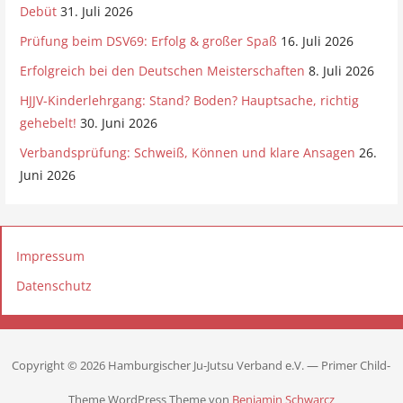
Debüt
31. Juli 2026
n
Prüfung beim DSV69: Erfolg & großer Spaß
16. Juli 2026
Erfolgreich bei den Deutschen Meisterschaften
8. Juli 2026
HJJV-Kinderlehrgang: Stand? Boden? Hauptsache, richtig
gehebelt!
30. Juni 2026
Verbandsprüfung: Schweiß, Können und klare Ansagen
26.
Juni 2026
Impressum
Datenschutz
Copyright © 2026 Hamburgischer Ju-Jutsu Verband e.V. — Primer Child-
Theme WordPress Theme von
Benjamin Schwarcz