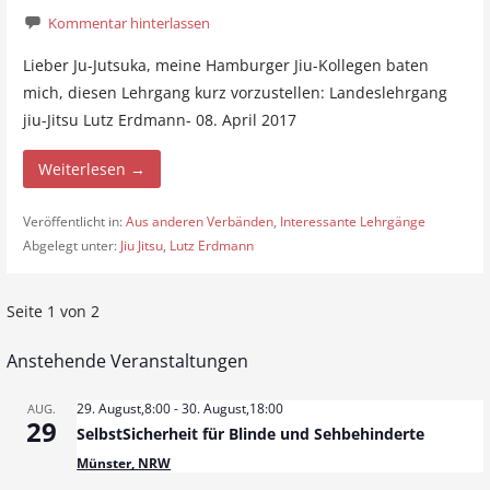
Kommentar hinterlassen
Lieber Ju-Jutsuka, meine Hamburger Jiu-Kollegen baten
mich, diesen Lehrgang kurz vorzustellen: Landeslehrgang
jiu-Jitsu Lutz Erdmann- 08. April 2017
Weiterlesen →
Veröffentlicht in:
Aus anderen Verbänden
,
Interessante Lehrgänge
Abgelegt unter:
Jiu Jitsu
,
Lutz Erdmann
Seite 1 von 2
B
e
Anstehende Veranstaltungen
i
29. August,8:00
-
30. August,18:00
AUG.
29
SelbstSicherheit für Blinde und Sehbehinderte
t
Münster, NRW