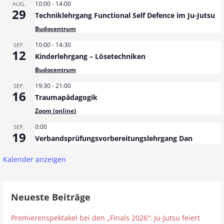
r
10:00
-
14:00
AUG.
29
Techniklehrgang Functional Self Defence im Ju-Jutsu
a
Budocentrum
g
10:00
-
14:30
SEP.
12
Kinderlehrgang – Lösetechniken
N
Budocentrum
a
19:30
-
21:00
SEP.
16
Traumapädagogik
v
Zoom (online)
i
0:00
SEP.
19
g
Verbandsprüfungsvorbereitungslehrgang Dan
a
Kalender anzeigen
t
Neueste Beiträge
i
Premierenspektakel bei den „Finals 2026“: Ju-Jutsu feiert
o