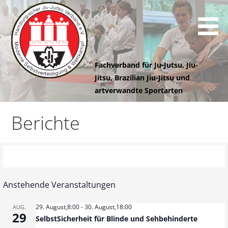
Z
u
m
I
n
Fachverband für Ju-Jutsu, Jiu-
h
Jitsu, Brazilian Jiu-Jitsu und
a
artverwandte Sportarten
l
Hamburgischer
t
Berichte
s
Ju-Jutsu
p
r
i
Verband e.V.
n
Anstehende Veranstaltungen
g
e
29. August,8:00
-
30. August,18:00
AUG.
n
29
SelbstSicherheit für Blinde und Sehbehinderte