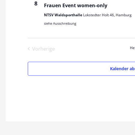
u
8
Frauen Event women-only
m
NTSV Waldsporthalle
Lokstedter Holt 46, Hamburg
w
siehe Ausschreibung
ä
h
l
Veranstaltungen
He
Vorherige
e
n
Kalender a
.