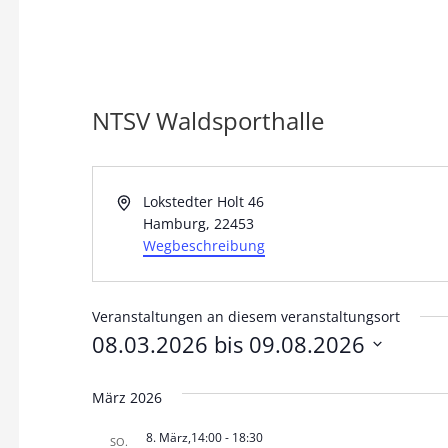
n
NTSV Waldsporthalle
A
Lokstedter Holt 46
d
Hamburg
,
22453
r
Wegbeschreibung
e
s
s
Veranstaltungen an diesem veranstaltungsort
e
08.03.2026
 bis 
09.08.2026
D
März 2026
a
t
8. März,14:00
-
18:30
SO.