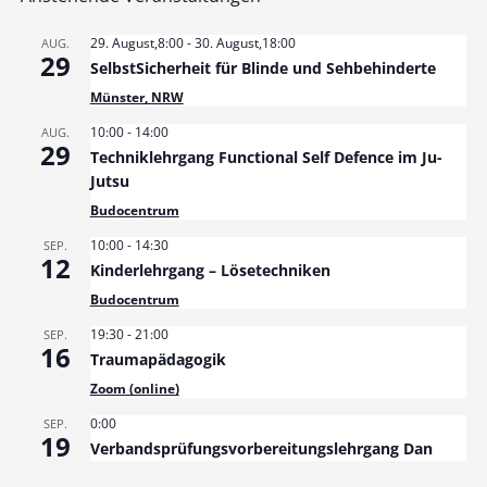
29. August,8:00
-
30. August,18:00
AUG.
29
SelbstSicherheit für Blinde und Sehbehinderte
Münster, NRW
10:00
-
14:00
AUG.
29
Techniklehrgang Functional Self Defence im Ju-
Jutsu
Budocentrum
10:00
-
14:30
SEP.
12
Kinderlehrgang – Lösetechniken
Budocentrum
19:30
-
21:00
SEP.
16
Traumapädagogik
Zoom (online)
0:00
SEP.
19
Verbandsprüfungsvorbereitungslehrgang Dan