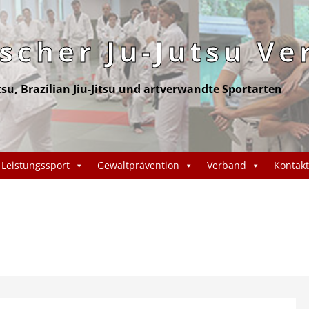
cher Ju-Jutsu Ve
itsu, Brazilian Jiu-Jitsu und artverwandte Sportarten
Leistungssport
Gewaltprävention
Verband
Kontakt