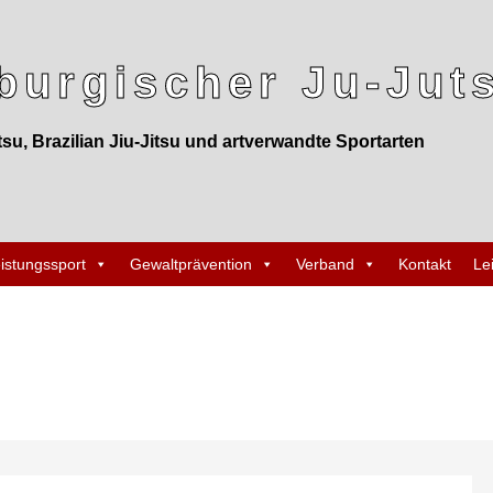
urgischer Ju-Juts
tsu, Brazilian Jiu-Jitsu und artverwandte Sportarten
istungssport
Gewaltprävention
Verband
Kontakt
Le