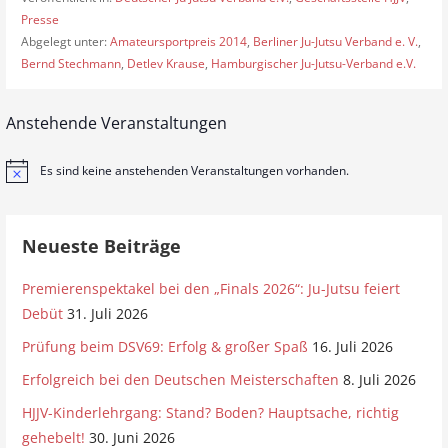
Presse
Abgelegt unter:
Amateursportpreis 2014
,
Berliner Ju-Jutsu Verband e. V.
,
Bernd Stechmann
,
Detlev Krause
,
Hamburgischer Ju-Jutsu-Verband e.V.
Anstehende Veranstaltungen
Es sind keine anstehenden Veranstaltungen vorhanden.
H
i
n
w
e
Neueste Beiträge
i
s
Premierenspektakel bei den „Finals 2026“: Ju-Jutsu feiert
Debüt
31. Juli 2026
Prüfung beim DSV69: Erfolg & großer Spaß
16. Juli 2026
Erfolgreich bei den Deutschen Meisterschaften
8. Juli 2026
HJJV-Kinderlehrgang: Stand? Boden? Hauptsache, richtig
gehebelt!
30. Juni 2026