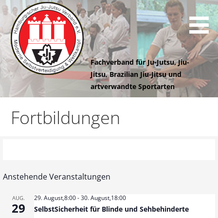
Z
u
m
I
n
Fachverband für Ju-Jutsu, Jiu-
h
Jitsu, Brazilian Jiu-Jitsu und
a
artverwandte Sportarten
l
Hamburgischer
t
Fortbildungen
s
Ju-Jutsu
p
r
i
Verband e.V.
n
Anstehende Veranstaltungen
g
e
29. August,8:00
-
30. August,18:00
AUG.
n
29
SelbstSicherheit für Blinde und Sehbehinderte