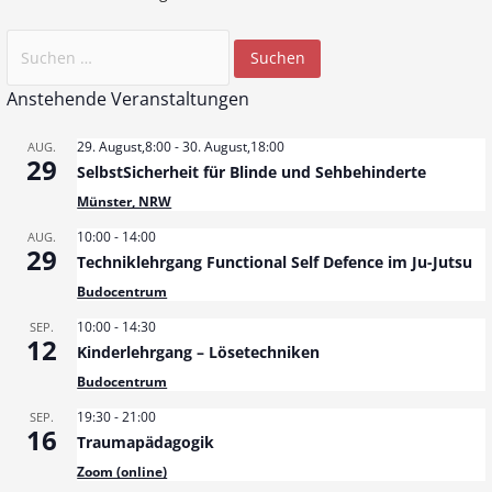
S
u
Anstehende Veranstaltungen
c
h
29. August,8:00
-
30. August,18:00
AUG.
e
29
SelbstSicherheit für Blinde und Sehbehinderte
n
Münster, NRW
n
a
10:00
-
14:00
AUG.
29
Techniklehrgang Functional Self Defence im Ju-Jutsu
c
h
Budocentrum
:
10:00
-
14:30
SEP.
12
Kinderlehrgang – Lösetechniken
Budocentrum
19:30
-
21:00
SEP.
16
Traumapädagogik
Zoom (online)