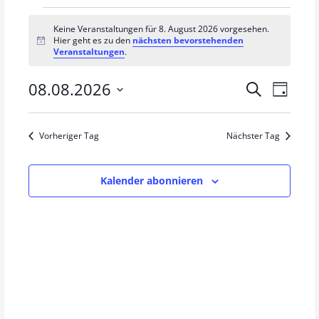
V
Keine Veranstaltungen für 8. August 2026 vorgesehen.
Hier geht es zu den
nächsten bevorstehenden
e
H
Veranstaltungen
.
i
n
r
w
08.08.2026
V
V
Suche
e
Tag
a
i
e
D
e
s
a
n
r
Vorheriger Tag
Nächster Tag
r
t
a
s
u
a
n
m
Kalender abonnieren
t
s
w
n
a
t
ä
s
h
a
l
l
t
l
e
t
t
a
n
u
u
.