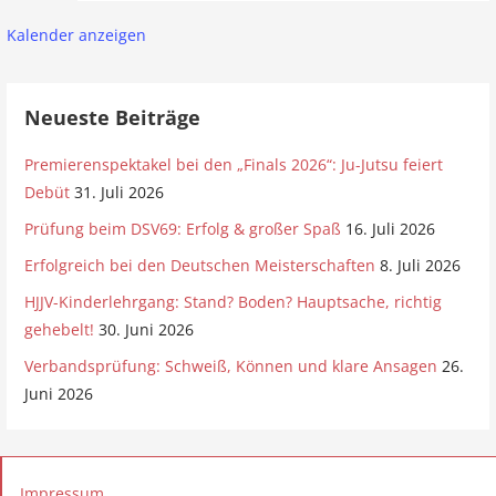
g
i
u
Kalender anzeigen
g
u
n
a
s
t
d
Neueste Beiträge
t
i
A
Premierenspektakel bei den „Finals 2026“: Ju-Jutsu feiert
o
2
Debüt
31. Juli 2026
n
n
0
Prüfung beim DSV69: Erfolg & großer Spaß
16. Juli 2026
s
Erfolgreich bei den Deutschen Meisterschaften
8. Juli 2026
2
i
HJJV-Kinderlehrgang: Stand? Boden? Hauptsache, richtig
6
gehebelt!
30. Juni 2026
c
Verbandsprüfung: Schweiß, Können und klare Ansagen
26.
h
Juni 2026
t
e
Impressum