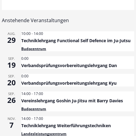
l
n
n
t
g
g
A
Anstehende Veranstaltungen
u
e
n
10:00
-
14:00
n
AUG.
s
29
n
Techniklehrgang Functional Self Defence im Ju-Jutsu
g
i
Budocentrum
f
c
e
0:00
SEP.
19
ü
h
Verbandsprüfungsvorbereitungslehrgang Dan
n
t
0:00
r
SEP.
20
S
e
Verbandsprüfungsvorbereitungslehrgang Kyu
8
n
14:00
-
17:00
SEP.
u
26
Vereinslehrgang Goshin Ju-Jitsu mit Barry Davies
.
-
c
Budocentrum
N
A
14:00
-
17:00
h
a
NOV.
7
u
Techniklehrgang Weiterführungstechniken
v
e
Landesleistungszentrum