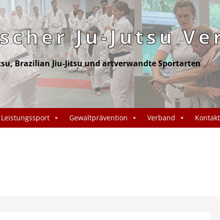
cher Ju-Jutsu Ve
itsu, Brazilian Jiu-Jitsu und artverwandte Sportarten
Leistungssport
Gewaltprävention
Verband
Kontakt