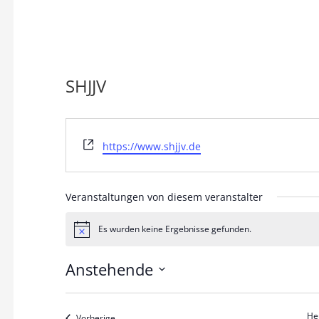
n
SHJJV
W
https://www.shjjv.de
e
b
s
Veranstaltungen von diesem veranstalter
e
i
Es wurden keine Ergebnisse gefunden.
H
t
i
e
n
Anstehende
w
e
D
i
s
a
He
Veranstaltungen
Vorherige