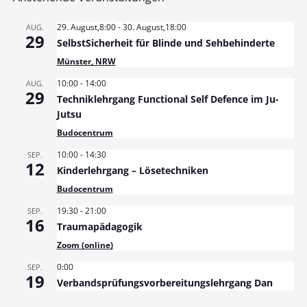
29. August,8:00
-
30. August,18:00
AUG.
29
SelbstSicherheit für Blinde und Sehbehinderte
Münster, NRW
10:00
-
14:00
AUG.
29
Techniklehrgang Functional Self Defence im Ju-
Jutsu
Budocentrum
10:00
-
14:30
SEP.
12
Kinderlehrgang – Lösetechniken
Budocentrum
19:30
-
21:00
SEP.
16
Traumapädagogik
Zoom (online)
0:00
SEP.
19
Verbandsprüfungsvorbereitungslehrgang Dan
gen