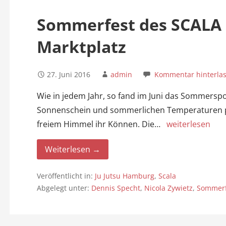
n
Sommerfest des SCALA
Marktplatz
27. Juni 2016
admin
Kommentar hinterla
Wie in jedem Jahr, so fand im Juni das Sommerspo
Sonnenschein und sommerlichen Temperaturen pr
freiem Himmel ihr Können. Die…
weiterlesen
Weiterlesen →
Veröffentlicht in:
Ju Jutsu Hamburg
,
Scala
Abgelegt unter:
Dennis Specht
,
Nicola Zywietz
,
Sommerf