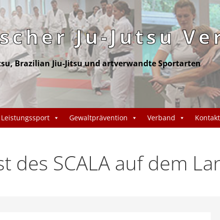
cher Ju-Jutsu Ve
itsu, Brazilian Jiu-Jitsu und artverwandte Sportarten
Leistungssport
Gewaltprävention
Verband
Kontakt
st des SCALA auf dem La