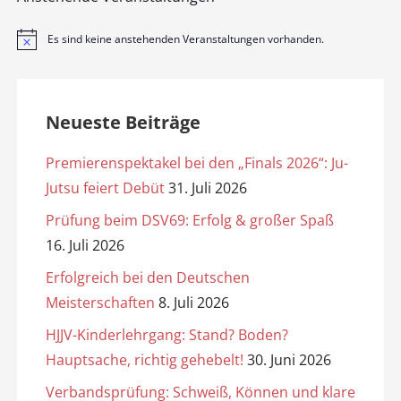
Es sind keine anstehenden Veranstaltungen vorhanden.
H
i
n
w
e
i
Neueste Beiträge
s
Premierenspektakel bei den „Finals 2026“: Ju-
Jutsu feiert Debüt
31. Juli 2026
Prüfung beim DSV69: Erfolg & großer Spaß
16. Juli 2026
Erfolgreich bei den Deutschen
Meisterschaften
8. Juli 2026
HJJV-Kinderlehrgang: Stand? Boden?
Hauptsache, richtig gehebelt!
30. Juni 2026
Verbandsprüfung: Schweiß, Können und klare