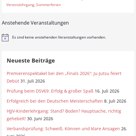
Vereinslehrgang
,
Sommerferien
Anstehende Veranstaltungen
Es sind keine anstehenden Veranstaltungen vorhanden.
H
i
n
w
e
Neueste Beiträge
i
s
Premierenspektakel bei den „Finals 2026“: Ju-Jutsu feiert
Debüt
31. Juli 2026
Prüfung beim DSV69: Erfolg & großer Spaß
16. Juli 2026
Erfolgreich bei den Deutschen Meisterschaften
8. Juli 2026
HJJV-Kinderlehrgang: Stand? Boden? Hauptsache, richtig
gehebelt!
30. Juni 2026
Verbandsprüfung: Schweiß, Können und klare Ansagen
26.