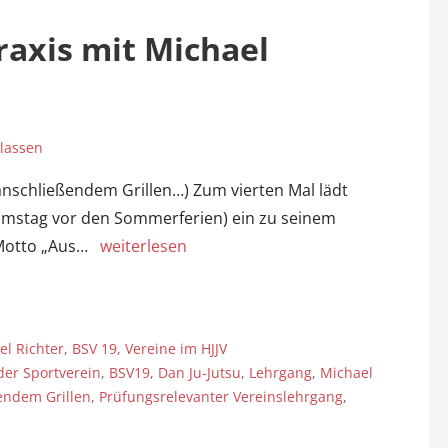
Praxis mit Michael
lassen
anschließendem Grillen…) Zum vierten Mal lädt
 Samstag vor den Sommerferien) ein zu seinem
 Motto „Aus…
weiterlesen
el Richter
,
BSV 19
,
Vereine im HJJV
der Sportverein
,
BSV19
,
Dan Ju-Jutsu
,
Lehrgang
,
Michael
endem Grillen
,
Prüfungsrelevanter Vereinslehrgang
,