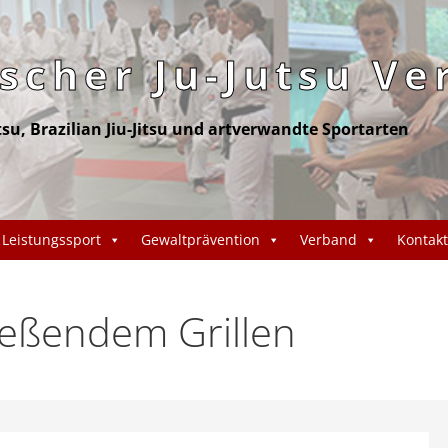
cher Ju-Jutsu Ve
itsu, Brazilian Jiu-Jitsu und artverwandte Sportarten
Leistungssport
Gewaltprävention
Verband
Kontakt
ießendem Grillen