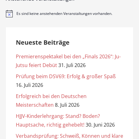
Es sind keine anstehenden Veranstaltungen vorhanden.
H
i
n
w
e
i
Neueste Beiträge
s
Premierenspektakel bei den „Finals 2026“: Ju-
Jutsu feiert Debüt
31. Juli 2026
Prüfung beim DSV69: Erfolg & großer Spaß
16. Juli 2026
Erfolgreich bei den Deutschen
Meisterschaften
8. Juli 2026
HJJV-Kinderlehrgang: Stand? Boden?
Hauptsache, richtig gehebelt!
30. Juni 2026
Verbandsprüfung: Schweiß, Können und klare