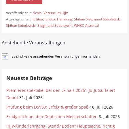
Veröffentlicht in:
Scala
,
Vereine im HJJV
Abgelegt unter:
Jiu Jitsu
,
Ju Jutsu Hamburg
,
Shihan Siegmund Sobolewski
,
Shihan Sobolewski
,
Siegmund Sobolewski
,
WHKD Alstertal
Anstehende Veranstaltungen
Es sind keine anstehenden Veranstaltungen vorhanden.
H
i
n
w
e
Neueste Beiträge
i
s
Premierenspektakel bei den „Finals 2026“: Ju-Jutsu feiert
Debüt
31. Juli 2026
Prüfung beim DSV69: Erfolg & großer Spaß
16. Juli 2026
Erfolgreich bei den Deutschen Meisterschaften
8. Juli 2026
HJJV-Kinderlehrgang: Stand? Boden? Hauptsache, richtig