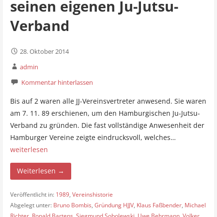
seinen eigenen Ju-Jutsu-
Verband
28. Oktober 2014
admin
Kommentar hinterlassen
Bis auf 2 waren alle JJ-Vereinsvertreter anwesend. Sie waren
am 7. 11. 89 erschienen, um den Hamburgischen Ju-Jutsu-
Verband zu gründen. Die fast vollständige Anwesenheit der
Hamburger Vereine zeigte eindrucksvoll, welches…
weiterlesen
Weiterlesen →
Veröffentlicht in:
1989
,
Vereinshistorie
Abgelegt unter:
Bruno Bombis
,
Gründung HJJV
,
Klaus Faßbender
,
Michael
Richter
,
Ronald Bartens
,
Siegmund Sobolewski
,
Uwe Behrmann
,
Volker