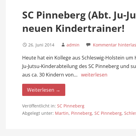
n
SC Pinneberg (Abt. Ju-J
neuen Kindertrainer!
26. Juni 2014
admin
Kommentar hinterla
Heute hat ein Kollege aus Schleswig-Holstein um Hi
Ju-Jutsu-Kinderabteilung des SC Pinneberg und s
aus ca. 30 Kindern von…
weiterlesen
Weiterlesen →
Veröffentlicht in:
SC Pinneberg
Abgelegt unter:
Martin
,
Pinneberg
,
SC Pinneberg
,
Schle