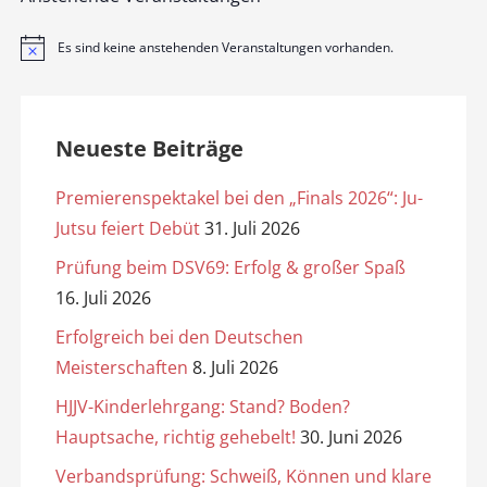
Es sind keine anstehenden Veranstaltungen vorhanden.
H
i
n
w
e
i
Neueste Beiträge
s
Premierenspektakel bei den „Finals 2026“: Ju-
Jutsu feiert Debüt
31. Juli 2026
Prüfung beim DSV69: Erfolg & großer Spaß
16. Juli 2026
Erfolgreich bei den Deutschen
Meisterschaften
8. Juli 2026
HJJV-Kinderlehrgang: Stand? Boden?
Hauptsache, richtig gehebelt!
30. Juni 2026
Verbandsprüfung: Schweiß, Können und klare