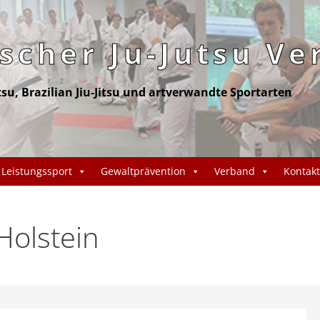
cher Ju-Jutsu Ve
itsu, Brazilian Jiu-Jitsu und artverwandte Sportarten
Leistungssport
Gewaltprävention
Verband
Kontakt
Holstein