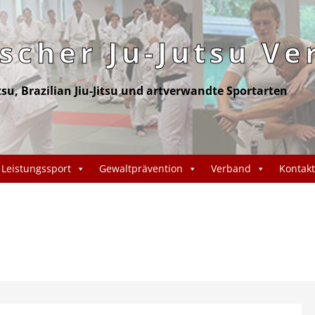
cher Ju-Jutsu Ve
itsu, Brazilian Jiu-Jitsu und artverwandte Sportarten
Leistungssport
Gewaltprävention
Verband
Kontakt