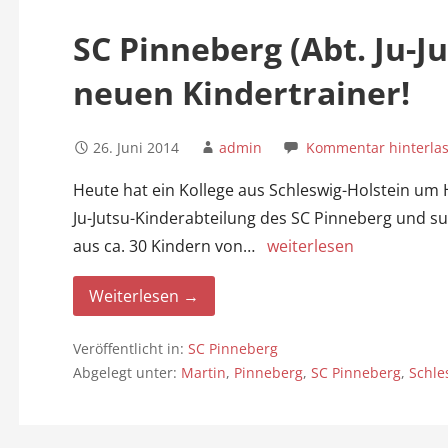
n
SC Pinneberg (Abt. Ju-J
neuen Kindertrainer!
26. Juni 2014
admin
Kommentar hinterla
Heute hat ein Kollege aus Schleswig-Holstein um Hi
Ju-Jutsu-Kinderabteilung des SC Pinneberg und s
aus ca. 30 Kindern von…
weiterlesen
Weiterlesen →
Veröffentlicht in:
SC Pinneberg
Abgelegt unter:
Martin
,
Pinneberg
,
SC Pinneberg
,
Schle