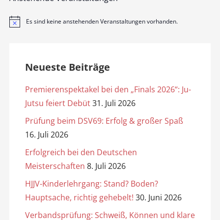
Es sind keine anstehenden Veranstaltungen vorhanden.
H
i
n
w
e
i
Neueste Beiträge
s
Premierenspektakel bei den „Finals 2026“: Ju-
Jutsu feiert Debüt
31. Juli 2026
Prüfung beim DSV69: Erfolg & großer Spaß
16. Juli 2026
Erfolgreich bei den Deutschen
Meisterschaften
8. Juli 2026
HJJV-Kinderlehrgang: Stand? Boden?
Hauptsache, richtig gehebelt!
30. Juni 2026
Verbandsprüfung: Schweiß, Können und klare