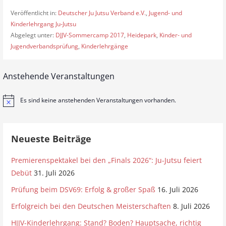
Veröffentlicht in:
Deutscher Ju Jutsu Verband e.V.
,
Jugend- und
Kinderlehrgang Ju-Jutsu
Abgelegt unter:
DJJV-Sommercamp 2017
,
Heidepark
,
Kinder- und
Jugendverbandsprüfung
,
Kinderlehrgänge
Anstehende Veranstaltungen
Es sind keine anstehenden Veranstaltungen vorhanden.
H
i
n
w
e
Neueste Beiträge
i
s
Premierenspektakel bei den „Finals 2026“: Ju-Jutsu feiert
Debüt
31. Juli 2026
Prüfung beim DSV69: Erfolg & großer Spaß
16. Juli 2026
Erfolgreich bei den Deutschen Meisterschaften
8. Juli 2026
HJJV-Kinderlehrgang: Stand? Boden? Hauptsache, richtig