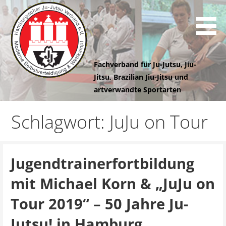
Z
u
m
I
n
Fachverband für Ju-Jutsu, Jiu-
h
Jitsu, Brazilian Jiu-Jitsu und
a
artverwandte Sportarten
l
Hamburgischer
t
Schlagwort: JuJu on Tour
s
Ju-Jutsu
p
r
i
Jugendtrainerfortbildung
Verband e.V.
n
mit Michael Korn & „JuJu on
g
e
Tour 2019“ – 50 Jahre Ju-
n
Jutsu! in Hamburg