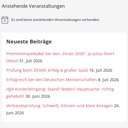
Anstehende Veranstaltungen
Es sind keine anstehenden Veranstaltungen vorhanden.
H
i
n
w
e
Neueste Beiträge
i
s
Premierenspektakel bei den „Finals 2026“: Ju-Jutsu feiert
Debüt
31. Juli 2026
Prüfung beim DSV69: Erfolg & großer Spaß
16. Juli 2026
Erfolgreich bei den Deutschen Meisterschaften
8. Juli 2026
HJJV-Kinderlehrgang: Stand? Boden? Hauptsache, richtig
gehebelt!
30. Juni 2026
Verbandsprüfung: Schweiß, Können und klare Ansagen
26.
Juni 2026