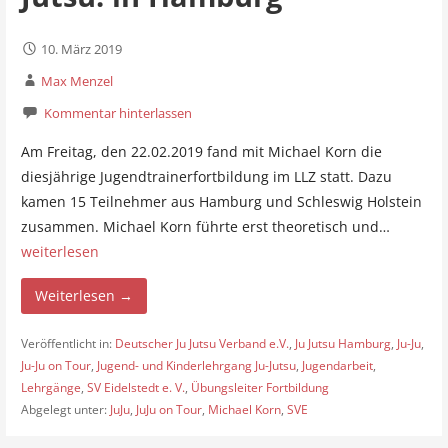
10. März 2019
Max Menzel
Kommentar hinterlassen
Am Freitag, den 22.02.2019 fand mit Michael Korn die
diesjährige Jugendtrainerfortbildung im LLZ statt. Dazu
kamen 15 Teilnehmer aus Hamburg und Schleswig Holstein
zusammen. Michael Korn führte erst theoretisch und…
weiterlesen
Weiterlesen →
Veröffentlicht in:
Deutscher Ju Jutsu Verband e.V.
,
Ju Jutsu Hamburg
,
Ju-Ju
,
Ju-Ju on Tour
,
Jugend- und Kinderlehrgang Ju-Jutsu
,
Jugendarbeit
,
Lehrgänge
,
SV Eidelstedt e. V.
,
Übungsleiter Fortbildung
Abgelegt unter:
JuJu
,
JuJu on Tour
,
Michael Korn
,
SVE