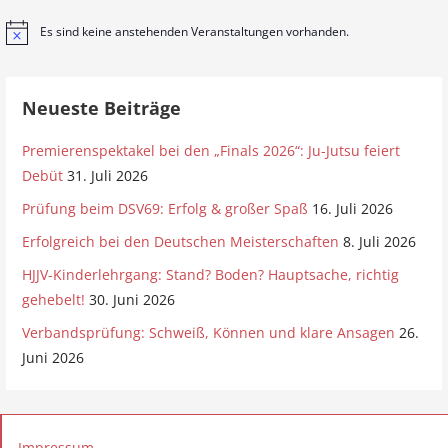
Es sind keine anstehenden Veranstaltungen vorhanden.
H
i
n
w
e
Neueste Beiträge
i
s
Premierenspektakel bei den „Finals 2026“: Ju-Jutsu feiert
Debüt
31. Juli 2026
Prüfung beim DSV69: Erfolg & großer Spaß
16. Juli 2026
Erfolgreich bei den Deutschen Meisterschaften
8. Juli 2026
HJJV-Kinderlehrgang: Stand? Boden? Hauptsache, richtig
gehebelt!
30. Juni 2026
Verbandsprüfung: Schweiß, Können und klare Ansagen
26.
Juni 2026
Impressum