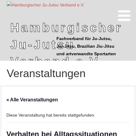
Z
u
m
Hamburgischer
I
n
Fachverband für Ju-Jutsu,
Ju-Jutsu
h
Jiu-Jitsu, Brazilian Jiu-Jitsu
a
und artverwandte Sportarten
l
Verband e.V.
t
Veranstaltungen
s
p
r
i
« Alle Veranstaltungen
n
g
Diese Veranstaltung hat bereits stattgefunden.
e
n
Verhalten bei Alltagssituationen