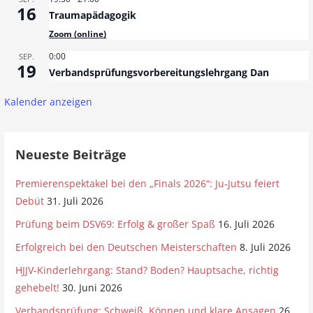
v
16
Traumapädagogik
i
Zoom (online)
g
0:00
SEP.
19
Verbandsprüfungsvorbereitungslehrgang Dan
a
t
Kalender anzeigen
i
o
Neueste Beiträge
n
Premierenspektakel bei den „Finals 2026“: Ju-Jutsu feiert
Debüt
31. Juli 2026
Prüfung beim DSV69: Erfolg & großer Spaß
16. Juli 2026
Erfolgreich bei den Deutschen Meisterschaften
8. Juli 2026
HJJV-Kinderlehrgang: Stand? Boden? Hauptsache, richtig
gehebelt!
30. Juni 2026
Verbandsprüfung: Schweiß, Können und klare Ansagen
26.