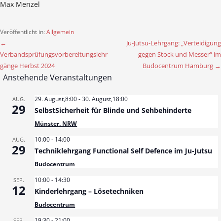
Max Menzel
Veröffentlicht in:
Allgemein
←
Ju-Jutsu-Lehrgang: „Verteidigung
B
Verbandsprüfungsvorbereitungslehr
gegen Stock und Messer“ im
e
gänge Herbst 2024
Budocentrum Hamburg →
Anstehende Veranstaltungen
i
t
29. August,8:00
-
30. August,18:00
AUG.
29
SelbstSicherheit für Blinde und Sehbehinderte
r
Münster, NRW
a
10:00
-
14:00
AUG.
29
g
Techniklehrgang Functional Self Defence im Ju-Jutsu
Budocentrum
s
10:00
-
14:30
SEP.
n
12
Kinderlehrgang – Lösetechniken
a
Budocentrum
19:30
-
21:00
SEP.