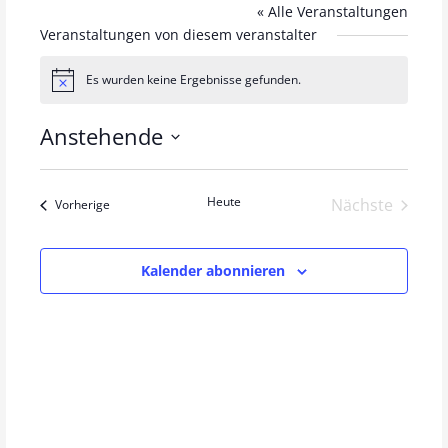
« Alle Veranstaltungen
Veranstaltungen von diesem veranstalter
Es wurden keine Ergebnisse gefunden.
H
i
n
Anstehende
w
e
D
i
s
a
Heute
Verans
Nächste
Veranstaltungen
Vorherige
t
u
m
Kalender abonnieren
w
ä
h
l
e
n
.